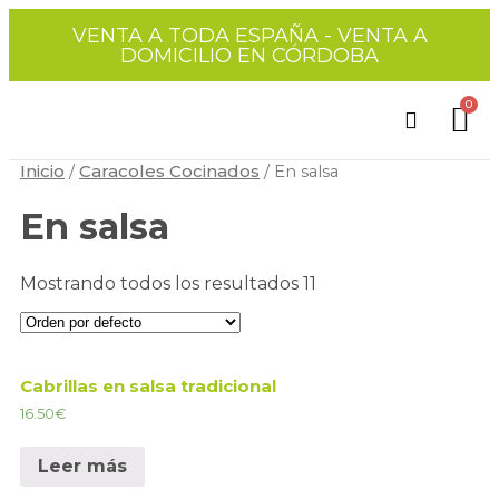
VENTA A TODA ESPAÑA - VENTA A
DOMICILIO EN CÓRDOBA
Quienes somos
Tienda Online
Nuestros puestos
Inicio
Caracoles Cocinados
/
/ En salsa
En salsa
Mostrando todos los resultados 11
Cabrillas en salsa tradicional
16.50
€
Leer más