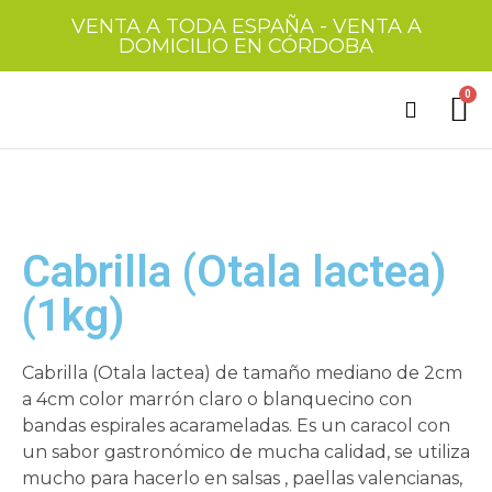
VENTA A TODA ESPAÑA - VENTA A
DOMICILIO EN CÓRDOBA
Quienes somos
Tienda Online
Nuestros puestos
Cabrilla (Otala lactea)
(1kg)
Cabrilla (Otala lactea) de tamaño mediano de 2cm
a 4cm color marrón claro o blanquecino con
bandas espirales acarameladas. Es un caracol con
un sabor gastronómico de mucha calidad, se utiliza
mucho para hacerlo en salsas , paellas valencianas,