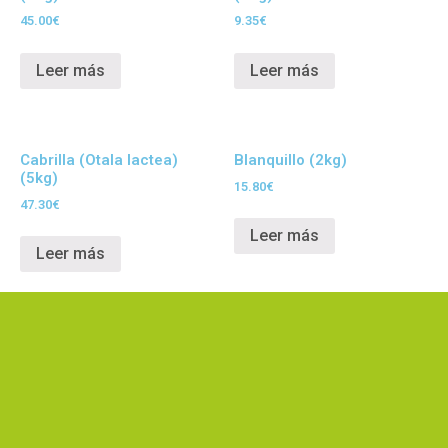
45.00
€
9.35
€
Leer más
Leer más
Cabrilla (Otala lactea)
Blanquillo (2kg)
(5kg)
15.80
€
47.30
€
Leer más
Leer más