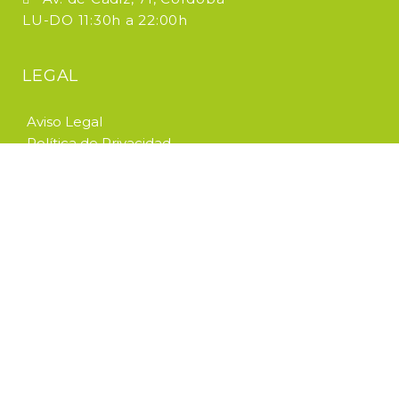
LU-DO 11:30h a 22:00h
LEGAL
Aviso Legal
Política de Privacidad
Política de Cookies
Condiciones de Compra
Todos los Derechos Reservados © 2021